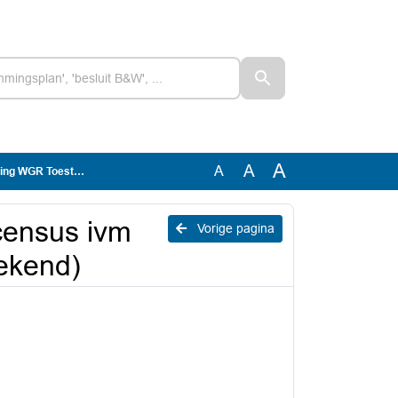
A
A
A
temming (getekend)
census ivm
Vorige pagina
ekend)