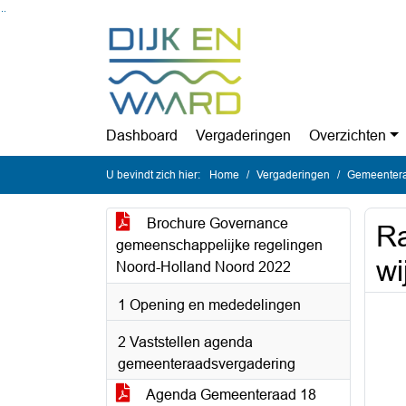
Ga naar de inhoud van deze pagina
Ga naar het zoeken
Ga naar het menu
Dashboard
Vergaderingen
Overzichten
U bevindt zich hier:
Home
Vergaderingen
Gemeentera
Brochure Governance
Ra
gemeenschappelijke regelingen
wi
Noord-Holland Noord 2022
1 Opening en mededelingen
2 Vaststellen agenda
gemeenteraadsvergadering
Agenda Gemeenteraad 18