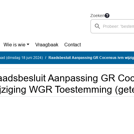
Zoeken
Wie is wie
Vraagbaak
Contact
ad (dinsdag 18 juni 2024)
Raadsbesluit Aanpassing GR Cocensus ivm wijziging WGR Toes
adsbesluit Aanpassing GR Co
jziging WGR Toestemming (get