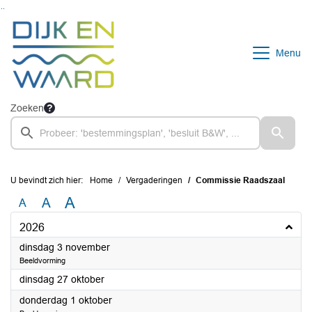
Ga naar de inhoud van deze pagina
Ga naar het zoeken
Ga naar het menu
Menu
Zoeken
U bevindt zich hier:
Home
Vergaderingen
Commissie Raadszaal
A
A
A
2026
2026
dinsdag 3 november
Beeldvorming
2026
dinsdag 27 oktober
2026
donderdag 1 oktober