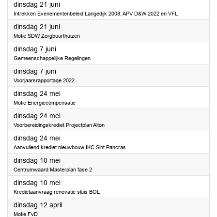
2022
dinsdag 21 juni
Intrekken Evenementenbeleid Langedijk 2008, APV D&W 2022 en VFL
2022
dinsdag 21 juni
Motie SDW Zorgbuurthuizen
2022
dinsdag 7 juni
Gemeenschappelijke Regelingen
2022
dinsdag 7 juni
Voorjaarsrapportage 2022
2022
dinsdag 24 mei
Motie Energiecompensatie
2022
dinsdag 24 mei
Voorbereidingskrediet Projectplan Alton
2022
dinsdag 24 mei
Aanvullend krediet nieuwbouw IKC Sint Pancras
2022
dinsdag 10 mei
Centrumwaard Masterplan fase 2
2022
dinsdag 10 mei
Kredietaanvraag renovatie sluis BOL
2022
dinsdag 12 april
Motie FvD