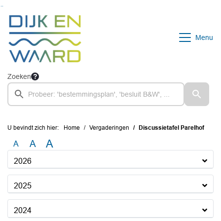
Ga naar de inhoud van deze pagina
Ga naar het zoeken
Ga naar het menu
Menu
Zoeken
U bevindt zich hier:
Home
Vergaderingen
Discussietafel Parelhof
A
A
A
2026
2025
2024