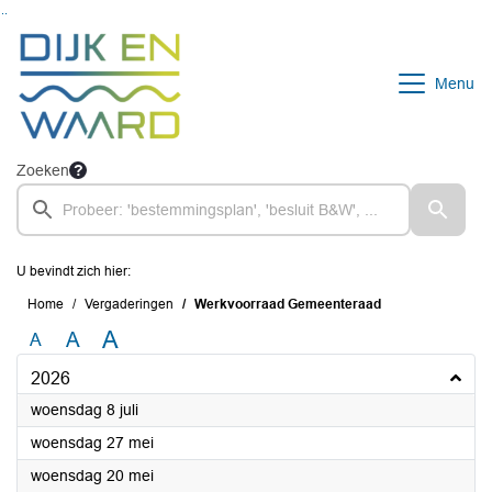
Ga naar de inhoud van deze pagina
Ga naar het zoeken
Ga naar het menu
Menu
Zoeken
U bevindt zich hier:
Home
Vergaderingen
Werkvoorraad Gemeenteraad
A
A
A
2026
2026
woensdag 8 juli
2026
woensdag 27 mei
2026
woensdag 20 mei