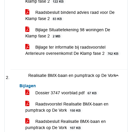
Klamp fase 2
122 KB
Raadsbesluit bindend advies raad voor De
Klamp fase 2
83 KB
Bijlage Situatietekening 98 woningen De
Klamp fase 2
2 MB
Bijlage ter informatie bij raadsvoorstel
Anterieure overeenkomst De Klamp fase 2
762 KB
Realisatie BMX-baan en pumptrack op De Vork
Bijlagen
Dossier 3747 voorblad.pdf
67 KB
Raadsvoorstel Realisatie BMX-baan en
pumptrack op De Vork
150 KB
Raadsbesluit Realisatie BMX-baan en
pumptrack op De Vork
107 KB