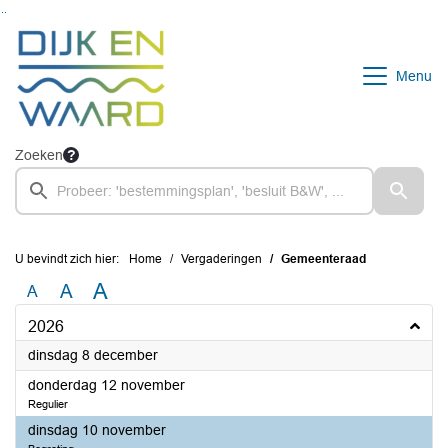
Ga naar de inhoud van deze pagina
Ga naar het zoeken
Ga naar het menu
Menu
Zoeken
U bevindt zich hier:
Home
Vergaderingen
Gemeenteraad
A
A
A
2026
2026
dinsdag 8 december
2026
donderdag 12 november
Regulier
2026
dinsdag 10 november