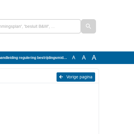
A
A
A
iding regulering bestrijdingsmiddelen_tweede druk
Vorige pagina