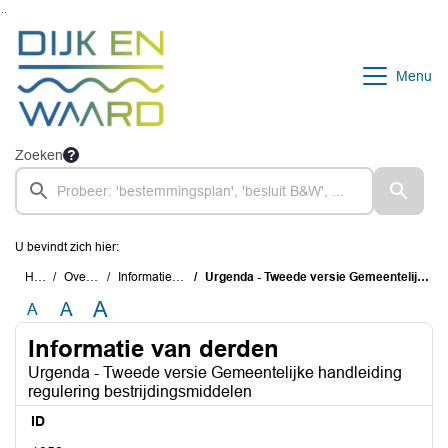
Ga naar de inhoud van deze pagina
Ga naar het zoeken
Ga naar het menu
Menu
Zoeken
U bevindt zich hier:
Home
Overzichten
Informatie van derden
Urgenda - Tweede versie Gemeentelijke handleiding regulering bestrijdingsmiddelen
A
A
A
Informatie van derden
Urgenda - Tweede versie Gemeentelijke handleiding
regulering bestrijdingsmiddelen
ID