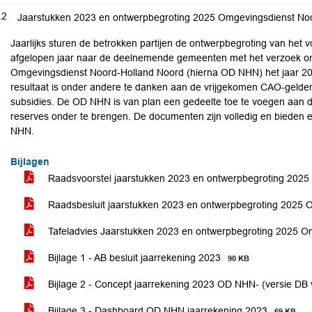
.2
Jaarstukken 2023 en ontwerpbegroting 2025 Omgevingsdienst No
Jaarlijks sturen de betrokken partijen de ontwerpbegroting van het 
afgelopen jaar naar de deelnemende gemeenten met het verzoek om ee
Omgevingsdienst Noord-Holland Noord (hierna OD NHN) het jaar 2023
resultaat is onder andere te danken aan de vrijgekomen CAO-gelden
subsidies. De OD NHN is van plan een gedeelte toe te voegen aan 
reserves onder te brengen. De documenten zijn volledig en bieden ee
NHN.
Bijlagen
Raadsvoorstel jaarstukken 2023 en ontwerpbegroting 20
Raadsbesluit jaarstukken 2023 en ontwerpbegroting 202
Tafeladvies Jaarstukken 2023 en ontwerpbegroting 2025 
Bijlage 1 - AB besluit jaarrekening 2023
90 KB
Bijlage 2 - Concept jaarrekening 2023 OD NHN- (versie DB
Bijlage 3 - Dashboard OD NHN jaarrekening 2023
69 KB