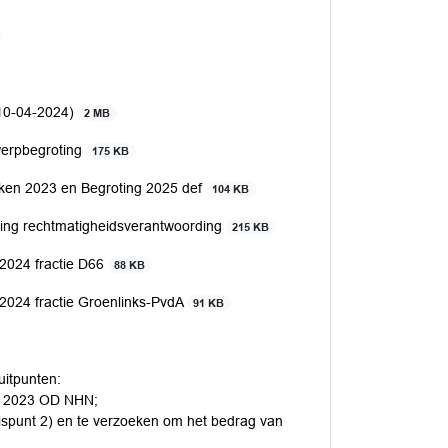
 10-04-2024)
2 MB
twerpbegroting
175 KB
ukken 2023 en Begroting 2025 def
104 KB
eling rechtmatigheidsverantwoording
215 KB
2024 fractie D66
88 KB
2024 fractie Groenlinks-PvdA
91 KB
uitpunten:
ing 2023 OD NHN;
lispunt 2) en te verzoeken om het bedrag van