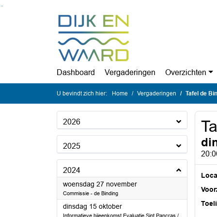
Ga naar de inhoud van deze pagina
Ga naar het zoeken
Ga naar het menu
Dashboard
Vergaderingen
Overzichten
U bevindt zich hier:
Home
Vergaderingen
Tafel de Bi
2026
Ta
di
2025
20:0
2024
Loca
2024
woensdag 27 november
Voorz
Commissie - de Binding
Toel
2024
dinsdag 15 oktober
Informatieve bijeenkomst Evaluatie Sint Pancras /