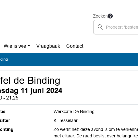
Zoeken
Wie is wie
Vraagbaak
Contact
nding
fel de Binding
nsdag 11 juni 2024
0 - 21:25
tie
Werkcafé De Binding
itter
K. Tesselaar
ichting
Zo werkt het: deze avond is om te verkenne
met elkaar. De raad beslist over belangrijk