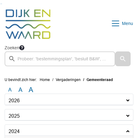
Ga naar de inhoud van deze pagina
Ga naar het zoeken
Ga naar het menu
Menu
Zoeken
U bevindt zich hier:
Home
Vergaderingen
Gemeenteraad
A
A
A
2026
2025
2024