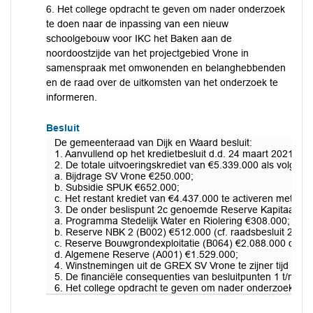
6. Het college opdracht te geven om nader onderzoek
te doen naar de inpassing van een nieuw
schoolgebouw voor IKC het Baken aan de
noordoostzijde van het projectgebied Vrone in
samenspraak met omwonenden en belanghebbenden
en de raad over de uitkomsten van het onderzoek te
informeren.
Besluit
De gemeenteraad van Dijk en Waard besluit:
1. Aanvullend op het kredietbesluit d.d. 24 maart 2021 e
2. De totale uitvoeringskrediet van €5.339.000 als volgt t
a. Bijdrage SV Vrone €250.000;
b. Subsidie SPUK €652.000;
c. Het restant krediet van €4.437.000 te activeren met een
3. De onder beslispunt 2c genoemde Reserve Kapitaallast
a. Programma Stedelijk Water en Riolering €308.000;
b. Reserve NBK 2 (B002) €512.000 (cf. raadsbesluit 24 ma
c. Reserve Bouwgrondexploitatie (B064) €2.088.000 op ba
d. Algemene Reserve (A001) €1.529.000;
4. Winstnemingen uit de GREX SV Vrone te zijner tijd via
5. De financiële consequenties van besluitpunten 1 t/m 4 
6. Het college opdracht te geven om nader onderzoek te