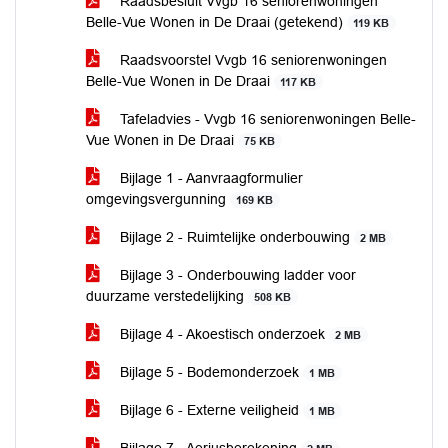
Raadsbesluit Vvgb 16 seniorenwoningen
Belle-Vue Wonen in De Draai (getekend)
119 KB
Raadsvoorstel Vvgb 16 seniorenwoningen
Belle-Vue Wonen in De Draai
117 KB
Tafeladvies - Vvgb 16 seniorenwoningen Belle-
Vue Wonen in De Draai
75 KB
Bijlage 1 - Aanvraagformulier
omgevingsvergunning
169 KB
Bijlage 2 - Ruimtelijke onderbouwing
2 MB
Bijlage 3 - Onderbouwing ladder voor
duurzame verstedelijking
508 KB
Bijlage 4 - Akoestisch onderzoek
2 MB
Bijlage 5 - Bodemonderzoek
1 MB
Bijlage 6 - Externe veiligheid
1 MB