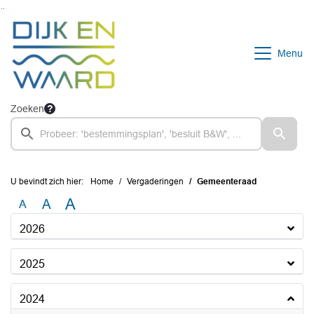
Ga naar de inhoud van deze pagina
Ga naar het zoeken
Ga naar het menu
Menu
Zoeken
U bevindt zich hier:
Home
Vergaderingen
Gemeenteraad
A
A
A
2026
2025
2024