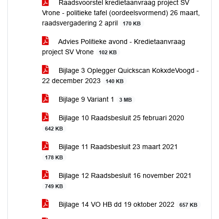
Raadsvoorstel kredietaanvraag project SV
Vrone - politieke tafel (oordeelsvormend) 26 maart,
raadsvergadering 2 april
170 KB
Advies Politieke avond - Kredietaanvraag
project SV Vrone
102 KB
Bijlage 3 Oplegger Quickscan KokxdeVoogd -
22 december 2023
140 KB
Bijlage 9 Variant 1
3 MB
Bijlage 10 Raadsbesluit 25 februari 2020
642 KB
Bijlage 11 Raadsbesluit 23 maart 2021
178 KB
Bijlage 12 Raadsbesluit 16 november 2021
749 KB
Bijlage 14 VO HB dd 19 oktober 2022
657 KB