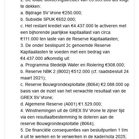
te dekken:
a. Bijdrage SV Vrone €250.000;
b. Subsidie SPUK €652.000;
c. Het restant krediet van €4.437.000 te activeren met
een bijhorende jaarlijkse kapitaallast van circa
€111.000 ten laste van de Reserve Kapitaallasten;
3. De onder beslispunt 2c genoemde Reserve
Kapitaallasten te voeden met een bedrag van
€4.437.000 afkomstig uit:
a. Programma Stedelijk Water en Riolering €308.000;
b. Reserve NBK 2 (B002) €512.000 (cf. raadsbesluit 24
maart 2021);
c. Reserve Bouwgrondexploitatie (B064) €2.088.000 op
basis van de inzet van het verwachte resultaat van de
GREX SV Vrone;
d. Algemene Reserve (A001) €1.529.000;
4. Winstnemingen uit de GREX SV Vrone te zijner tijd
via een resultaatbestemming te doteren aan de
reserve Bouwgrondexploitatie (B064);
5. De financiële consequenties van besluitpunten 1 t/m
4 uit te werken en te verwerken in de kadernota 2025;