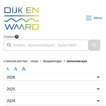
Ga naar de inhoud van deze pagina
Ga naar het zoeken
Ga naar het menu
Menu
Zoeken
U bevindt zich hier:
Home
Vergaderingen
Gemeenteraad
A
A
A
2026
2025
2024