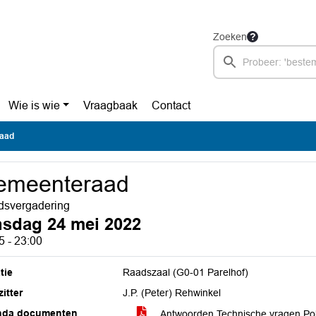
Zoeken
Wie is wie
Vraagbaak
Contact
aad
emeenteraad
svergadering
nsdag 24 mei 2022
5 - 23:00
tie
Raadszaal (G0-01 Parelhof)
itter
J.P. (Peter) Rehwinkel
nda documenten
Antwoorden Technische vragen Pol