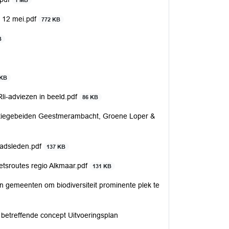
1 MB
 12 mei.pdf
772 KB
B
 KB
li-adviezen in beeld.pdf
86 KB
eatiegebeiden Geestmerambacht, Groene Loper &
aadsleden.pdf
137 KB
etsroutes regio Alkmaar.pdf
131 KB
an gemeenten om biodiversiteit prominente plek te
betreffende concept Uitvoeringsplan