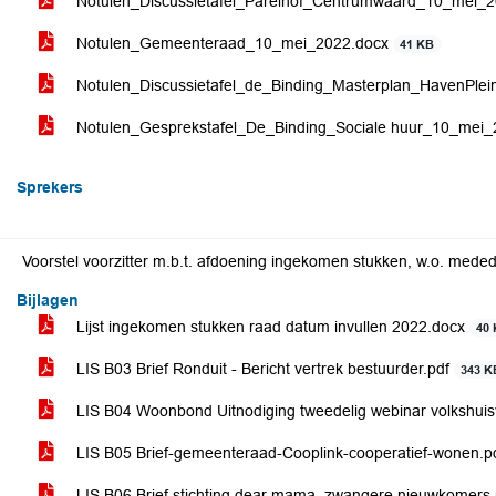
Notulen_Discussietafel_Parelhof_Centrumwaard_10_mei_
Notulen_Gemeenteraad_10_mei_2022.docx
41 KB
Notulen_Discussietafel_de_Binding_Masterplan_HavenPle
Notulen_Gesprekstafel_De_Binding_Sociale huur_10_mei
Sprekers
Voorstel voorzitter m.b.t. afdoening ingekomen stukken, w.o. mede
Bijlagen
Lijst ingekomen stukken raad datum invullen 2022.docx
40
LIS B03 Brief Ronduit - Bericht vertrek bestuurder.pdf
343 K
LIS B04 Woonbond Uitnodiging tweedelig webinar volkshuis
LIS B05 Brief-gemeenteraad-Cooplink-cooperatief-wonen.p
LIS B06 Brief stichting dear mama, zwangere nieuwkomers