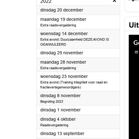
2022
2022
dinsdag 20 december
2022
maandag 19 december
Ui
Extra raadsvergadering
2022
woensdag 14 december
Extra avond: Duurzaamheid DEZE AVOND IS
GEANNULEERD
2022
dinsdag 29 november
2022
maandag 28 november
Extra raadsvergadering
2022
woensdag 23 november
Extra avond (Training integriteit voor raad en
fractievertegenwoordigers)
2022
dinsdag 8 november
Begroting 2023
2022
dinsdag 1 november
2022
dinsdag 4 oktober
Raadsvergadering
2022
dinsdag 13 september