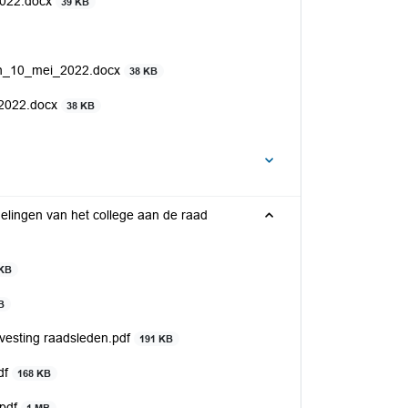
2022.docx
39 KB
in_10_mei_2022.docx
38 KB
_2022.docx
38 KB
delingen van het college aan de raad
 KB
B
vesting raadsleden.pdf
191 KB
df
168 KB
.pdf