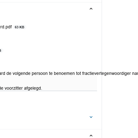
ard.pdf
63 KB
B
ard de volgende persoon te benoemen tot fractievertegenwoordiger na
e voorzitter afgelegd.