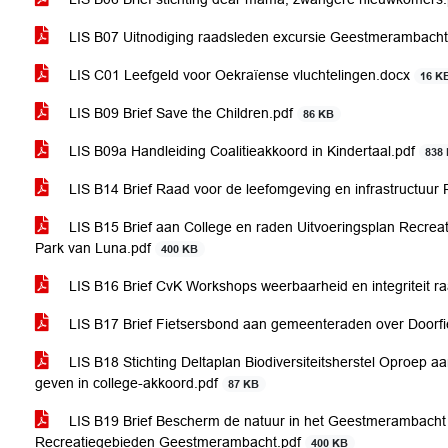
LIS B07 Uitnodiging raadsleden excursie Geestmerambacht
LIS C01 Leefgeld voor Oekraïense vluchtelingen.docx
16 K
LIS B09 Brief Save the Children.pdf
86 KB
LIS B09a Handleiding Coalitieakkoord in Kindertaal.pdf
838
LIS B14 Brief Raad voor de leefomgeving en infrastructuur R
LIS B15 Brief aan College en raden Uitvoeringsplan Recr
Park van Luna.pdf
400 KB
LIS B16 Brief CvK Workshops weerbaarheid en integriteit r
LIS B17 Brief Fietsersbond aan gemeenteraden over Doorfi
LIS B18 Stichting Deltaplan Biodiversiteitsherstel Oproep a
geven in college-akkoord.pdf
87 KB
LIS B19 Brief Bescherm de natuur in het Geestmerambacht 
Recreatiegebieden Geestmerambacht.pdf
400 KB