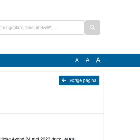
A
A
A
Vorige pagina
itieke Avond 24 mei 2022.docx
46 KB