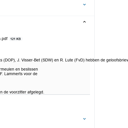
n.pdf
121 KB
ks (DOP), J. Visser-Bet (SDW) en R. Lute (FvD) hebben de geloofsbri
rmeulen en beslissen
w F. Lammerts voor de
n de voorzitter afgelegd.